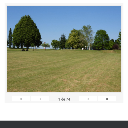
«
‹
›
»
1
de
74