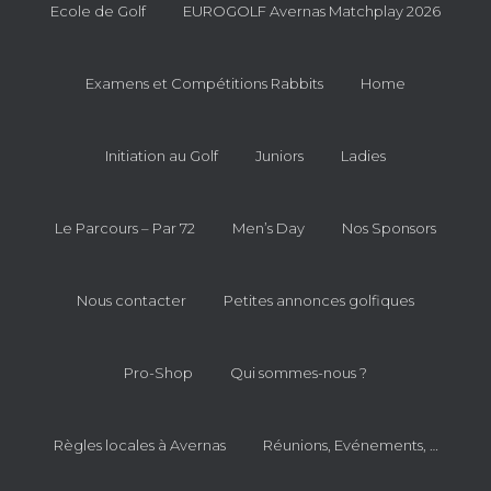
Ecole de Golf
EUROGOLF Avernas Matchplay 2026
Examens et Compétitions Rabbits
Home
Initiation au Golf
Juniors
Ladies
Le Parcours – Par 72
Men’s Day
Nos Sponsors
Nous contacter
Petites annonces golfiques
Pro-Shop
Qui sommes-nous ?
Règles locales à Avernas
Réunions, Evénements, …