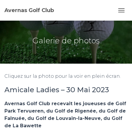
Avernas Golf Club
D
É
P
L
I
Galerie de photos
E
R
L
A
N
A
Cliquez sur la photo pour la voir en plein écran.
V
I
Amicale Ladies – 30 Mai 2023
G
A
T
Avernas Golf Club recevait les joueuses de Golf
I
O
Park Tervueren, du Golf de Rigenée, du Golf de
N
Falnuée, du Golf de Louvain-la-Neuve, du Golf
de La Bawette