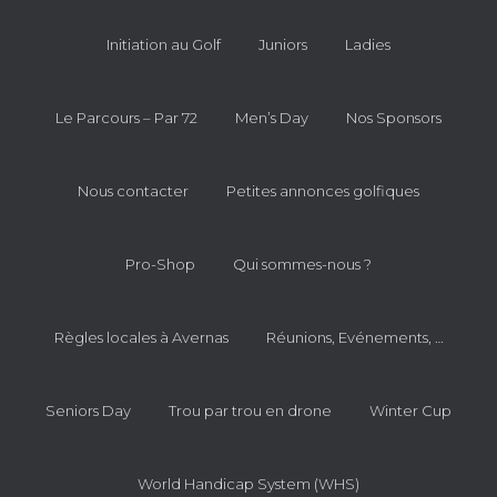
Initiation au Golf
Juniors
Ladies
Le Parcours – Par 72
Men’s Day
Nos Sponsors
Nous contacter
Petites annonces golfiques
Pro-Shop
Qui sommes-nous ?
Règles locales à Avernas
Réunions, Evénements, …
Seniors Day
Trou par trou en drone
Winter Cup
World Handicap System (WHS)