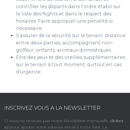
contrôler les départs dans l’ordre établi sur
la liste des flights et dans le respect des
horaires. Faire appliquer une pénalité si
nécessaire.
S’assurer de la sécurité sur le terrain: distance
entre deux parties, accompagnant non-
golfeur, enfants, animaux domestiques…
Etre des yeux et des oreilles supplémentaires
sur le terrain à tout moment, surtout en cas
d’urgence.
INSCRIVEZ VOUS A LA NEWSLETTER
Si vous ne recevez pas notre Newsletter mensuelle,
clickez
ici
pour ajouter votre adresse email à notre liste. La