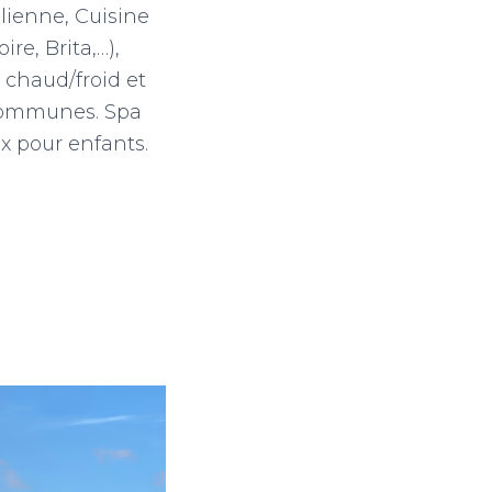
lienne, Cuisine
re, Brita,…),
n chaud/froid et
s communes. Spa
ux pour enfants.