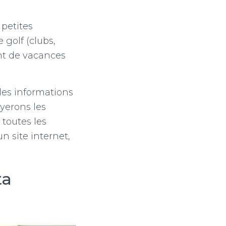
petites
 golf (clubs,
nt de vacances
les informations
ayerons les
 toutes les
un site internet,
ta