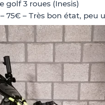
e golf 3 roues (Inesis)
– 75€ – Très bon état, peu ut