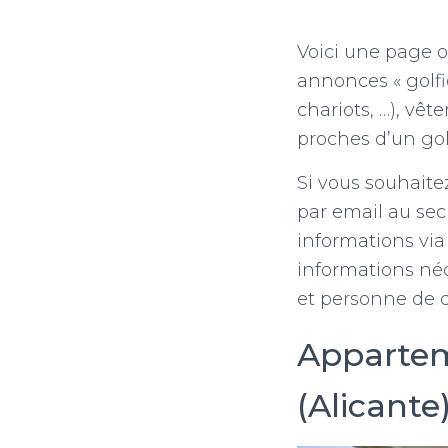
Voici une page 
annonces « golfi
chariots, …), vê
proches d’un gol
Si vous souhaite
par email au secr
informations via
informations néce
et personne de c
Appartem
(Alicante