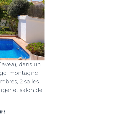
(Javea), dans un
ntgo, montagne
mbres, 2 salles
nger et salon de
ur: