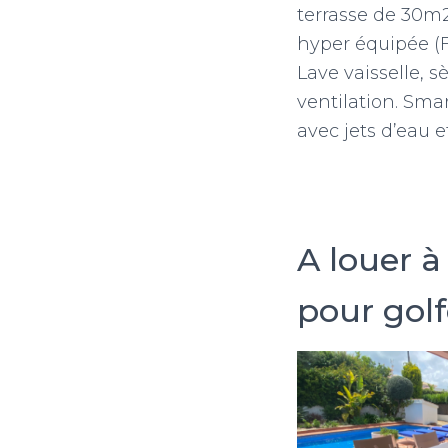
terrasse de 30m2
hyper équipée (Fo
Lave vaisselle, s
ventilation. Sma
avec jets d’eau e
A louer à
pour golfe