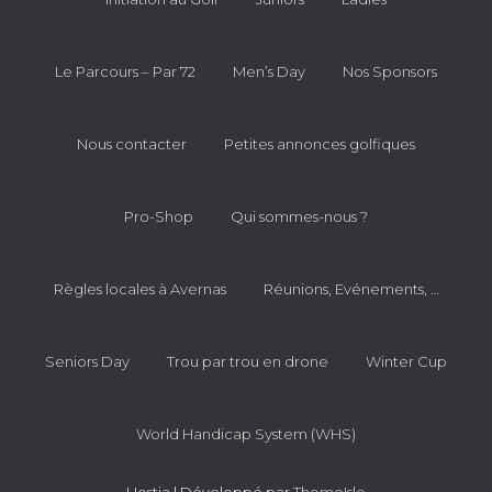
Le Parcours – Par 72
Men’s Day
Nos Sponsors
Nous contacter
Petites annonces golfiques
Pro-Shop
Qui sommes-nous ?
Règles locales à Avernas
Réunions, Evénements, …
Seniors Day
Trou par trou en drone
Winter Cup
World Handicap System (WHS)