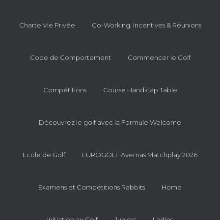
Charte Vie Privée
Co-Working, Incentives & Réunions
Code de Comportement
Commencer le Golf
Compétitions
Course Handicap Table
Découvrez le golf avec la Formule Welcome
Ecole de Golf
EUROGOLF Avernas Matchplay 2026
Examens et Compétitions Rabbits
Home
Initiation au Golf
Juniors
Ladies