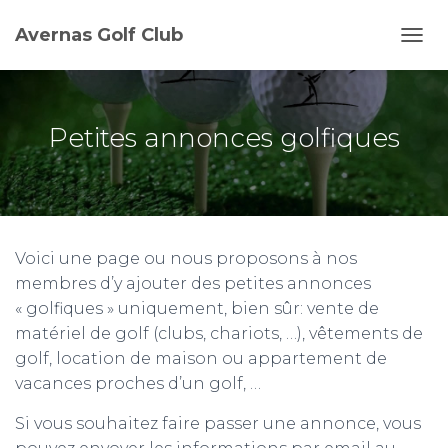
Avernas Golf Club
D
É
P
L
I
Petites annonces golfiques
E
R
L
A
N
A
Voici une page ou nous proposons à nos
V
I
membres d’y ajouter des petites annonces
G
« golfiques » uniquement, bien sûr: vente de
A
matériel de golf (clubs, chariots, …), vêtements de
T
I
golf, location de maison ou appartement de
O
vacances proches d’un golf, …
N
Si vous souhaitez faire passer une annonce, vous