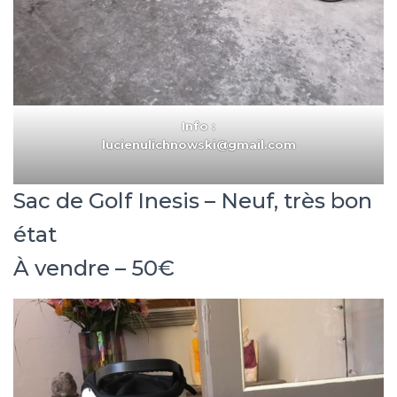
Info :
lucienulichnowski@gmail.com
Sac de Golf Inesis – Neuf, très bon
– Tel. 0495434559
état
À vendre – 50€