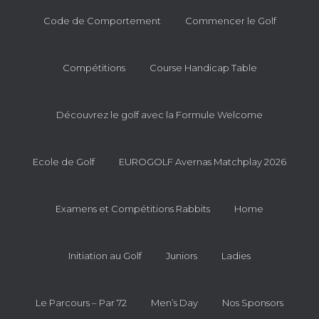
Code de Comportement
Commencer le Golf
Compétitions
Course Handicap Table
Découvrez le golf avec la Formule Welcome
Ecole de Golf
EUROGOLF Avernas Matchplay 2026
Examens et Compétitions Rabbits
Home
Initiation au Golf
Juniors
Ladies
Le Parcours – Par 72
Men’s Day
Nos Sponsors