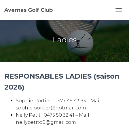
Avernas Golf Club
D
É
P
L
I
Ladies
E
R
L
A
N
A
RESPONSABLES LADIES (saison
V
I
2026)
G
A
T
Sophie Portier : 0477 49 43 33 – Mail :
I
sophie.portier@hotmail.com
O
N
Nelly Petit : 0475 50 32 41 – Mail :
nellypetito0@gmail.com