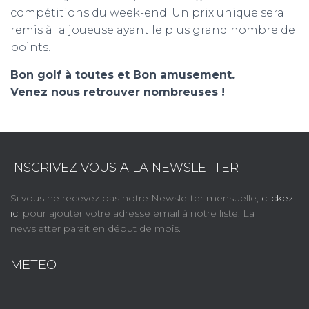
compétitions du week-end. Un prix unique sera
remis à la joueuse ayant le plus grand nombre de
points.
Bon golf à toutes et Bon amusement.
Venez nous retrouver nombreuses !
INSCRIVEZ VOUS A LA NEWSLETTER
Si vous ne recevez pas notre Newsletter mensuelle,
clickez
ici
pour ajouter votre adresse email à notre liste. La
newsletter parait en début de mois.
METEO