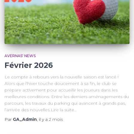
AVERNAS' NEWS
Février 2026
Le compte à rebours vers la nouvelle saison est lancé !
Alors que l’hiver touche doucement à sa fin, le club se
prépare activement pour accueillir les joueurs dans les
meilleures conditions. Entre les derniers aménagements du
parcours, les travaux du parking qui avancent à grands pas,
l’arrivée des nouvelles Lire la suite…
Par
GA_Admin
, il y a
2 mois