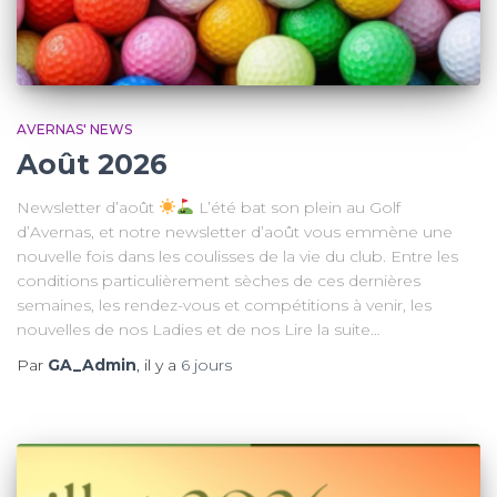
AVERNAS' NEWS
Août 2026
Newsletter d’août
L’été bat son plein au Golf
d’Avernas, et notre newsletter d’août vous emmène une
nouvelle fois dans les coulisses de la vie du club. Entre les
conditions particulièrement sèches de ces dernières
semaines, les rendez-vous et compétitions à venir, les
nouvelles de nos Ladies et de nos Lire la suite…
Par
GA_Admin
, il y a
6 jours