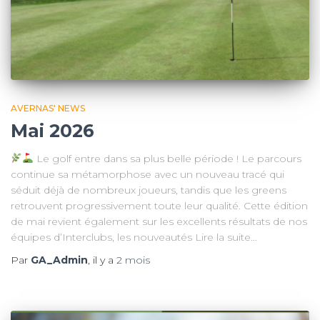
AVERNAS' NEWS
Mai 2026
Le golf entre dans sa plus belle période ! Le parcours
continue sa métamorphose avec un nouveau tracé qui
séduit déjà de nombreux joueurs, tandis que les greens
retrouvent progressivement toute leur qualité. Cette édition
de mai revient également sur les excellents résultats de nos
équipes d’Interclubs, les nouveautés Lire la suite…
Par
GA_Admin
, il y a
2 mois