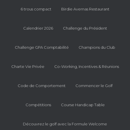
6 trous compact
Birdie Avernas Restaurant
Calendrier 2026
Challenge du Président
Challenge GPA Comptabilité
Champions du Club
Charte Vie Privée
Co-Working, Incentives & Réunions
Code de Comportement
Commencer le Golf
Compétitions
Course Handicap Table
Découvrez le golf avec la Formule Welcome