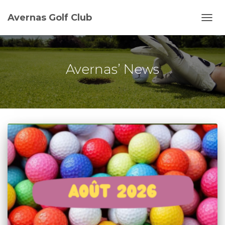
Avernas Golf Club
DÉPL
LA
NAVI
Avernas’ News