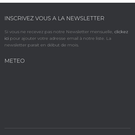
INSCRIVEZ VOUS A LA NEWSLETTER
Si vous ne recevez pas notre Newsletter mensuelle,
clickez
ici
pour ajouter votre adresse email à notre liste. La
newsletter parait en début de mois.
METEO