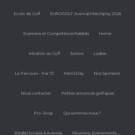
Ecole de Golf
EUROGOLF Avernas Matchplay 2026
Examens et Compétitions Rabbits
Home
Initiation au Golf
Juniors
Ladies
Le Parcours – Par 72
Men’s Day
Nos Sponsors
Nous contacter
Petites annonces golfiques
Pro-Shop
Qui sommes-nous ?
Règles locales à Avernas
Réunions, Evénements, …