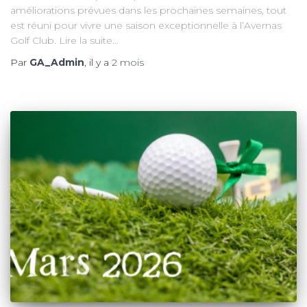
améliorations prévues dans les prochaines semaines, tout
est réuni pour vivre une saison exceptionnelle à l’Avernas
Golf Club. Lire la suite…
Par
GA_Admin
, il y a
2 mois