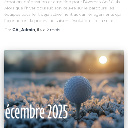
émotion, préparation et ambition pour l’Avernas Golf Club.
Alors que l’hiver poursuit son œuvre sur le parcours, les
équipes travaillent déjà activement aux aménagements qui
façonneront la prochaine saison : évolution Lire la suite…
Par
GA_Admin
, il y a
2 mois