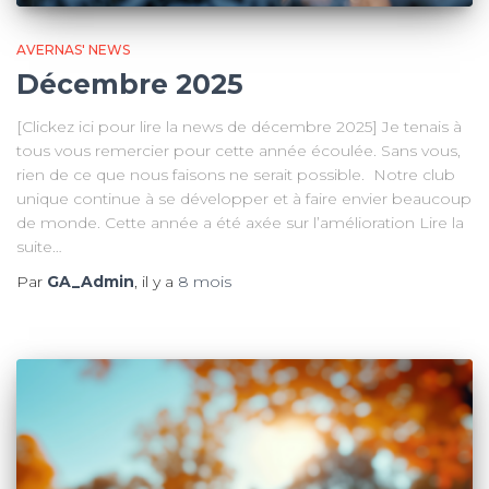
AVERNAS' NEWS
Décembre 2025
[Clickez ici pour lire la news de décembre 2025] Je tenais à
tous vous remercier pour cette année écoulée. Sans vous,
rien de ce que nous faisons ne serait possible. Notre club
unique continue à se développer et à faire envier beaucoup
de monde. Cette année a été axée sur l’amélioration Lire la
suite…
Par
GA_Admin
, il y a
8 mois