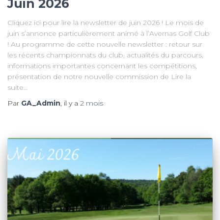
Juin 2026
Cliquez ici pour lire la newsletter de juin 2026 ! Le mois de
juin s’annonce particulièrement animé à l’Avernas Golf Club
! Au programme de cette nouvelle newsletter : retour sur
les récents championnats du club, actualités du parcours,
informations importantes concernant les compétitions,
présentation de notre nouvelle commission de Lire la
suite…
Par
GA_Admin
, il y a
2 mois