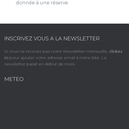
donnée à une réserve.
INSCRIVEZ VOUS A LA NEWSLETTER
Si vous ne recevez pas notre Newsletter mensuelle,
clickez
ici
pour ajouter votre adresse email à notre liste. La
newsletter parait en début de mois.
METEO