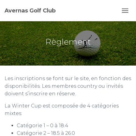
Avernas Golf Club
D
É
P
L
I
Règlement
E
R
L
A
N
A
Les inscriptions se font sur le site, en fonction des
V
I
disponibilités. Les membres country ou invités
G
doivent s’inscrire en réserve.
A
T
La Winter Cup est composée de 4 catégories
I
mixtes:
O
N
Catégorie 1 – 0 à 18.4
Catégorie 2 – 18.5 à 26.0