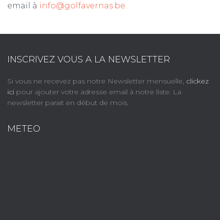
email à
info@golfavernas.be
.
INSCRIVEZ VOUS A LA NEWSLETTER
Si vous ne recevez pas notre Newsletter mensuelle,
clickez
ici
pour ajouter votre adresse email à notre liste. La
newsletter parait en début de mois.
METEO