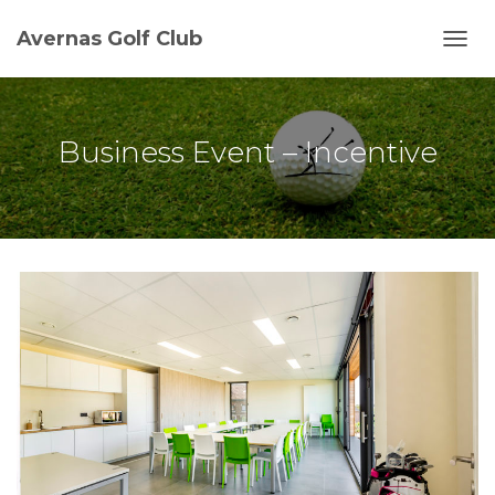
Avernas Golf Club
D
É
P
L
I
Business Event – Incentive
E
R
L
A
N
A
V
I
G
A
T
I
O
N