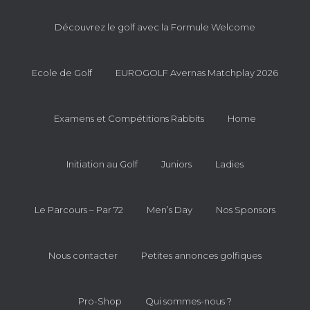
Découvrez le golf avec la Formule Welcome
Ecole de Golf
EUROGOLF Avernas Matchplay 2026
Examens et Compétitions Rabbits
Home
Initiation au Golf
Juniors
Ladies
Le Parcours – Par 72
Men’s Day
Nos Sponsors
Nous contacter
Petites annonces golfiques
Pro-Shop
Qui sommes-nous ?