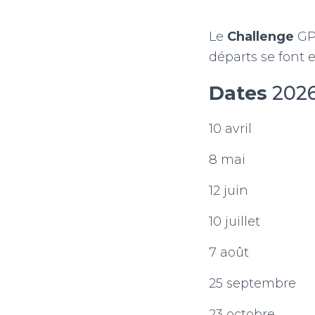
Le
Challenge
GP
départs se font e
Dates
2026
10 avril
8 mai
12 juin
10 juillet
7 août
25 septembre
23 octobre