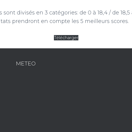
 sont divisés en 3 catégories: de 0 à 18,4 / de 18,5 
ltats prendront en compte les 5 meilleurs scores.
Télécharger
METEO