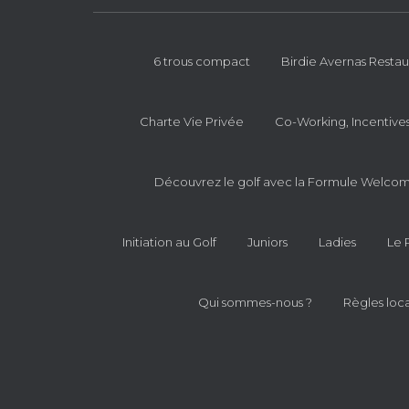
6 trous compact
Birdie Avernas Restau
Charte Vie Privée
Co-Working, Incentive
Découvrez le golf avec la Formule Welco
Initiation au Golf
Juniors
Ladies
Le 
Qui sommes-nous ?
Règles loca