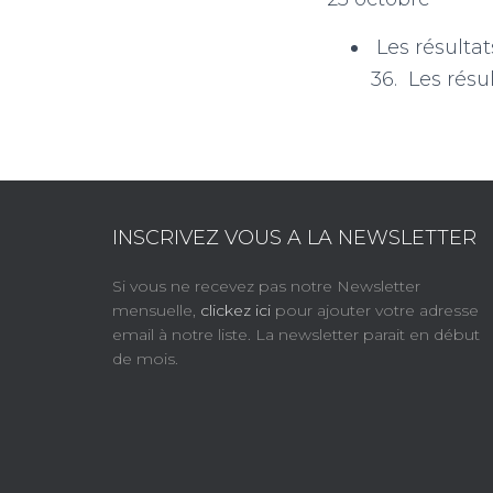
Les résultats
36. Les résu
INSCRIVEZ VOUS A LA NEWSLETTER
Si vous ne recevez pas notre Newsletter
mensuelle,
clickez ici
pour ajouter votre adresse
email à notre liste. La newsletter parait en début
de mois.