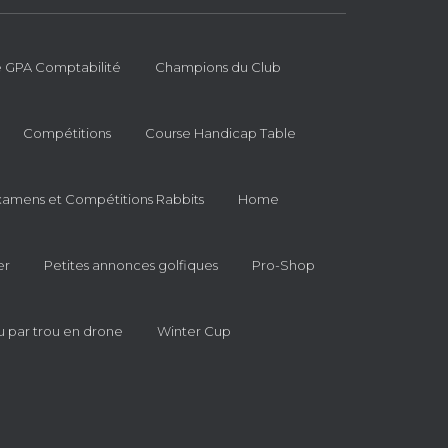
 GPA Comptabilité
Champions du Club
Compétitions
Course Handicap Table
xamens et Compétitions Rabbits
Home
er
Petites annonces golfiques
Pro-Shop
u par trou en drone
Winter Cup