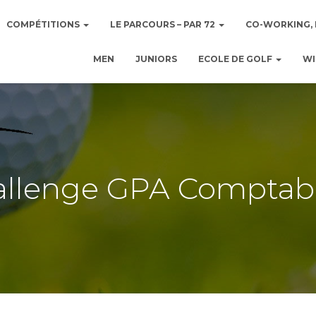
COMPÉTITIONS
LE PARCOURS – PAR 72
CO-WORKING, 
MEN
JUNIORS
ECOLE DE GOLF
WI
llenge GPA Comptabi