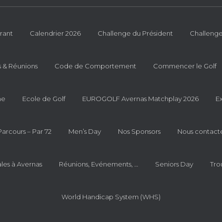
rant
Calendrier 2026
Challenge du Président
Challenge
s & Réunions
Code de Comportement
Commencer le Golf
me
Ecole de Golf
EUROGOLF Avernas Matchplay 2026
E
Parcours – Par 72
Men’s Day
Nos Sponsors
Nous contact
les à Avernas
Réunions, Evénements, …
Seniors Day
Tro
World Handicap System (WHS)